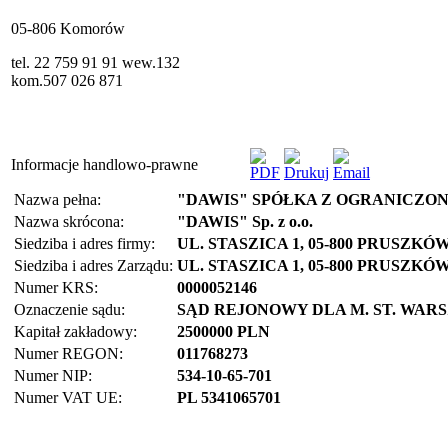
05-806 Komorów
tel. 22 759 91 91 wew.132
kom.507 026 871
Informacje handlowo-prawne
Nazwa pełna:
"DAWIS" SPÓŁKA Z OGRANICZO
Nazwa skrócona:
"DAWIS" Sp. z o.o.
Siedziba i adres firmy:
UL. STASZICA 1, 05-800 PRUSZKÓ
Siedziba i adres Zarządu:
UL. STASZICA 1, 05-800 PRUSZKÓ
Numer KRS:
0000052146
Oznaczenie sądu:
SĄD REJONOWY DLA M. ST. WAR
Kapitał zakładowy:
2500000 PLN
Numer REGON:
011768273
Numer NIP:
534-10-65-701
Numer VAT UE:
PL 5341065701