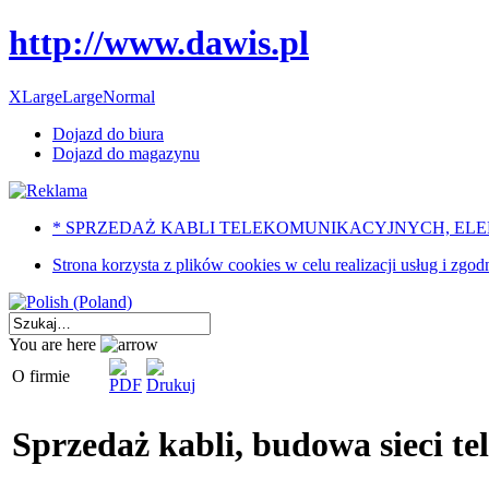
http://www.dawis.pl
XLarge
Large
Normal
Dojazd do biura
Dojazd do magazynu
* SPRZEDAŻ KABLI TELEKOMUNIKACYJNYCH, E
Strona korzysta z plików cookies w celu realizacji usług i z
You are here
O firmie
Sprzedaż kabli, budowa sieci t