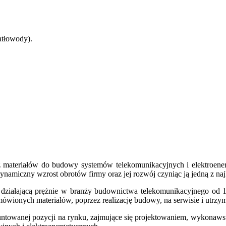
atłowody).
aż materiałów do budowy systemów telekomunikacyjnych i elektroene
amiczny wzrost obrotów firmy oraz jej rozwój czyniąc ją jedną z naj
. działającą prężnie w branży budownictwa telekomunikacyjnego od 1
onych materiałów, poprzez realizację budowy, na serwisie i utrzyma
untowanej pozycji na rynku, zajmujące się projektowaniem, wykona