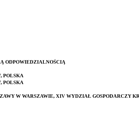
NĄ ODPOWIEDZIALNOŚCIĄ
W, POLSKA
W, POLSKA
SZAWY W WARSZAWIE,
XIV WYDZIAŁ GOSPODARCZY K