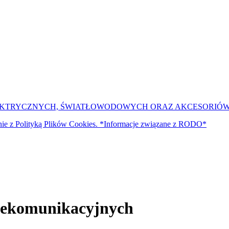
LEKTRYCZNYCH, ŚWIATŁOWODOWYCH ORAZ AKCESORIÓW
godnie z Polityką Plików Cookies. *Informacje związane z RODO*
elekomunikacyjnych