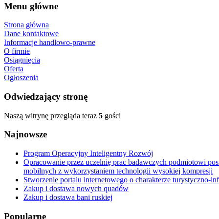
Menu główne
Strona główna
Dane kontaktowe
Informacje handlowo-prawne
O firmie
Osiągnięcia
Oferta
Ogłoszenia
Odwiedzający stronę
Naszą witrynę przegląda teraz
5
gości
Najnowsze
Program Operacyjny Inteligentny Rozwój
Opracowanie przez uczelnię prac badawczych podmiotowi posi
mobilnych z wykorzystaniem technologii wysokiej kompresji
Stworzenie portalu internetowego o charakterze turystyczno-i
Zakup i dostawa nowych quadów
Zakup i dostawa bani ruskiej
Popularne